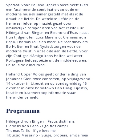
Speciaal voor Holland Upper Voices heeft Gierl
een fascinerende combinatie van oude en
moderne muziek samengesteld met als rode
draad: de liefde. De wereldse liefde en de
hemelse liefde, op muziek gezet door
vrouwelijke componisten van het eerste uur
Hildegard van Bingen en Eleonora d’Este, naast
hun tijdgenoten Luca Marenzio, Clemens non
Papa, Thomas Tallis en meer. De Scandinaviërs
Bo Holten en Knut Nystedt zorgen voor de
moderne twist in onze ode aan de liefde. Voor
zijn Cantigas d’Amigo koos Holten wel weer
Portugese liefdespoëzie uit de middeleeuwen.
En zo is de cirkel rond.
Holland Upper Voices geeft onder leiding van
Johannes Gierl twee concerten, op vrijdagavond
14 oktober in Utrecht en op zondagmiddag 16
oktober in onze hometown Den Haag. Tijdstip,
locatie en kaartverkoopinformatie staan
hieronder vermeld.
Programma
Hildegard von Bingen - Favus distillans
Clemens non Papa - Ego flos campi
Thomas Tallis - If ye love me
Tiburzio Massaino - Surge, propera, amica mea