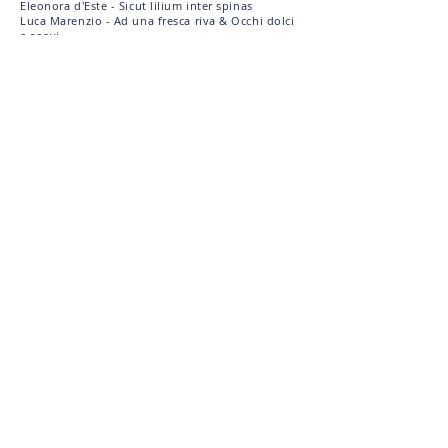
Eleonora d'Este - Sicut lilium inter spinas
Luca Marenzio - Ad una fresca riva & Occhi dolci
e soavi
Claudio Monteverdi - Pur ti miro
Bo Holten - Ego flos campi & Cantigas d'Amigo
Knut Nystedt - In praise of love op. 72
Concertinformatie
Vrijdag 14 oktober 2022 – 20.15 uur
Pieterskerk, Utrecht
Pieterskerkhof 3, 3512 JR Utrecht
Kaartverkoop via
website Pieterskerkconcerten
Zondag 16 oktober 2022 – 15.30 uur
Nieuwe Badkapel, Den Haag
Nieuwe Parklaan 90, 2587 BV
Koop je kaarten à € 17,00 via het
Ticketkantoor
Volg ons op:
Instagram
Facebook