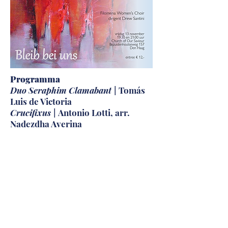
Programma
Duo Seraphim Clamabant |
Tomás
Luis de Victoria
Crucifixus |
Antonio Lotti, arr.
Nadezdha Averina
Ave verum corpus |
Francis Poulenc
Ave Maria |
Rebecca Clarke
Abendlied
| Josef Rheinberger, arr.
Nadezdha Averina
Laudi alla Vergine Maria
| Giuseppe
Verdi
Bogoroditse Devo, raduisya
| Sergei
Rachmininoff, arr. Nadezdha
Averina