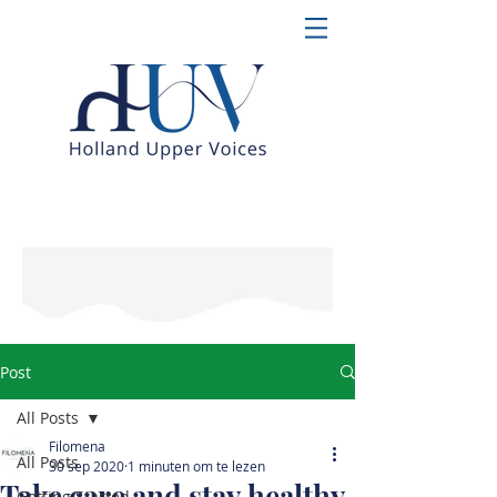
Post
All Posts
Filomena
All Posts
30 sep 2020
1 minuten om te lezen
Take care and stay healthy
Getting Started