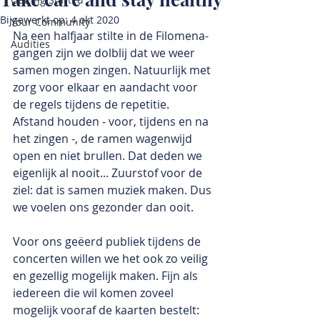
Bijgewerkt op:
4 okt 2020
Your Community
Na een halfjaar stilte in de Filomena-
Audities
gangen zijn we dolblij dat we weer 
samen mogen zingen. Natuurlijk met 
zorg voor elkaar en aandacht voor 
de regels tijdens de repetitie. 
Afstand houden - voor, tijdens en na 
het zingen -, de ramen wagenwijd 
open en niet brullen. Dat deden we 
eigenlijk al nooit... Zuurstof voor de 
ziel: dat is samen muziek maken. Dus 
we voelen ons gezonder dan ooit.
Voor ons geëerd publiek tijdens de 
concerten willen we het ook zo veilig 
en gezellig mogelijk maken. Fijn als 
iedereen die wil komen zoveel 
mogelijk vooraf de kaarten bestelt: 