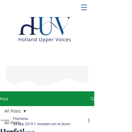
Post
All Posts
Filomena
All Posts
23 sep 2019
1 minuten om te lezen
Herfst!
Getting Started