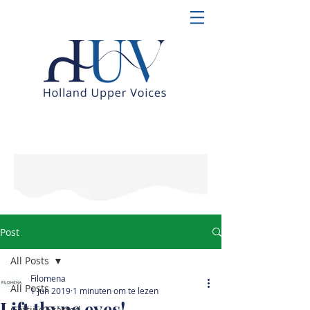
Post
All Posts
Filomena
All Posts
1 jun 2019
1 minuten om te lezen
Lift thyne eyes!
Getting Started