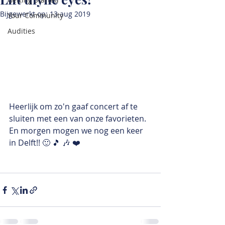
Bijgewerkt op:
13 aug 2019
Your Community
Audities
Heerlijk om zo'n gaaf concert af te 
sluiten met een van onze favorieten. 
En morgen mogen we nog een keer 
in Delft!! 🙂 🎵 🎶 ❤️ 