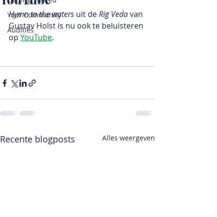
Hymn to the waters
 uit de 
Rig Veda
 van 
Your Community
Gustav Holst is nu ook te beluisteren 
Audities
op 
YouTube
.
Recente blogposts
Alles weergeven